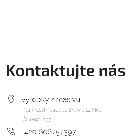
Kontaktujte nás
výrobky z masivu
Petr Pressl Petrovice 84, 340 12 Měčín
IČ: 68826095
+420 606757397