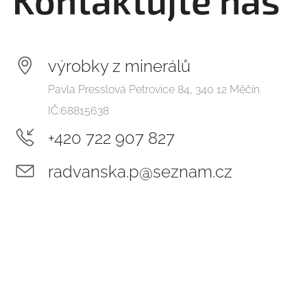
Kontaktujte nás
výrobky z minerálů
Pavla Presslová Petrovice 84, 340 12 Měčín
IČ:68815638
+420 722 907 827
radvanska.p@seznam.cz
farma ranč
oliva@facebookovástránka